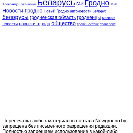
Беларусь
Гродно
ГАИ
МЧС
Александр Лукашенко
Новости Гродно
Новый Гродно
автоновости
белорус
белорусы
гродненская область
гродненцы
милиция
общество
новости
новости города
происшествие
транспорт
Перепечатка любых материалов портала Newgrodno.by
запрещена без письменного разрешения редакции.
Полностью запрещаем использование в какой-либо