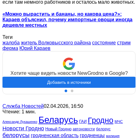
если там немного работников и осталось мало животных.
«Можно вырастить и бананы, но какова цена?»:
Караев объяснил, почему импортные овощи иногда
дешевле местных
Теги
жалоба
житель Волковысского района
состояние
стрим
ферма
Юрий Караев
Хотите чаще видеть новости NewGrodno в Google?
Добавить в источники
Служба Новостей
02.04.2026, 16:50
Чтение: 1 мин.
Беларусь
Гродно
ГАИ
МЧС
Александр Лукашенко
Новости Гродно
Новый Гродно
автоновости
белорус
белорусы
гродненская область
гродненцы
милиция