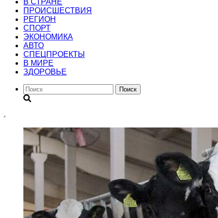
В СТРАНЕ
ПРОИСШЕСТВИЯ
РЕГИОН
CПОРТ
ЭКОНОМИКА
АВТО
СПЕЦПРОЕКТЫ
В МИРЕ
ЗДОРОВЬЕ
Поиск