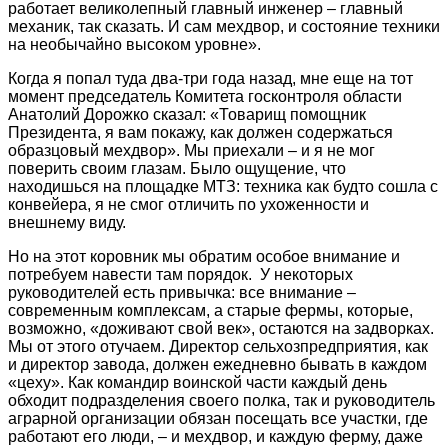
работает великолепный главный инженер – главный
механик, так сказать. И сам мехдвор, и состояние техники
на необычайно высоком уровне».
Когда я попал туда два-три года назад, мне еще на тот
момент председатель Комитета госконтроля области
Анатолий Дорожко сказал: «Товарищ помощник
Президента, я вам покажу, как должен содержаться
образцовый мехдвор». Мы приехали – и я не мог
поверить своим глазам. Было ощущение, что
находишься на площадке МТЗ: техника как будто сошла с
конвейера, я не смог отличить по ухоженности и
внешнему виду.
Но на этот коровник мы обратим особое внимание и
потребуем навести там порядок. У некоторых
руководителей есть привычка: все внимание –
современным комплексам, а старые фермы, которые,
возможно, «доживают свой век», остаются на задворках.
Мы от этого отучаем. Директор сельхозпредприятия, как
и директор завода, должен ежедневно бывать в каждом
«цеху». Как командир воинской части каждый день
обходит подразделения своего полка, так и руководитель
аграрной организации обязан посещать все участки, где
работают его люди, – и мехдвор, и каждую ферму, даже