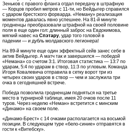
Зеньков с правого фланга отдал передачу в штрафную
— Корцов пробил метров с 11-ти, но Вейдыгер справился
с ударом брестского форварда. «Неману» реализация
моментов давалась явно успешнее. На 81-й минуте
гродненцы преобразовали штрафной на своей половине
поля в еще один гол: длинный заброс на Евдокимова,
мягкий навес на
Спэтару
, удар того головой в
падении
— и дубль молдавского легионера!
На 89-й минуте еще один эффектный сейв занес себе в
актив Вейдыгер. А матч так и завершился — победой
«Немана» со счетом 3:1. Итоговая статистика — 13:7 по
ударам, 5:4 по ударам в створ, 11:3 по угловым. Команда
Игоря Ковалевича отправила в сетку ворот три из
четырех своих ударов в створ — чем и заслужила три
очка в сегодняшней встрече.
Победа позволила гродненцам подняться на третье
место в турнирной таблице, имея 20 очков после 11
туров. Через неделю «Неман» встретится с минским
«Динамо» на своем поле.
«Динамо-Брест» с 14 очками располагается на восьмой
позиции. В следующем туре «бело-синие» отправятся в
гости к «Витебску».