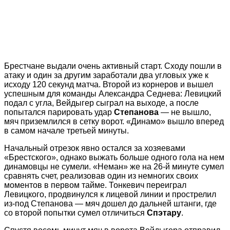
Брестчане выдали очень активный старт. Сходу пошли в
атаку и один за другим заработали два угловых уже к
исходу 120 секунд матча. Второй из корнеров и вышел
успешным для команды Александра Седнева: Левицкий
подал с угла, Вейдыгер сыграл на выходе, а после
попытался парировать удар
Степанова
— не вышло,
мяч приземлился в сетку ворот. «Динамо» вышло вперед
в самом начале третьей минуты.
Начальный отрезок явно остался за хозяевами
«Брестского», однако выжать больше одного гола на нем
динамовцы не сумели. «Неман» же на 26-й минуте сумел
сравнять счет, реализовав один из немногих своих
моментов в первом тайме. Тонкевич переиграл
Левицкого, продвинулся к лицевой линии и прострелил
из-под Степанова — мяч дошел до дальней штанги, где
со второй попытки сумел отличиться
Спэтару
.