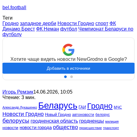
bel.football
Теги
Гродно
западное дерби
Новости Гродно
спорт
ФК
Динамо Брест
ФК Неман
футбол
Чемпионат Беларуси по
футболу
Хотите чаще видеть новости NewGrodno в Google?
Добавить в источники
Игорь Ремзик
14.06.2026, 10:05
Чтение: 3 мин.
Беларусь
Гродно
ГАИ
МЧС
Александр Лукашенко
Новости Гродно
Новый Гродно
автоновости
белорус
белорусы
гродненская область
гродненцы
милиция
общество
новости
новости города
происшествие
транспорт