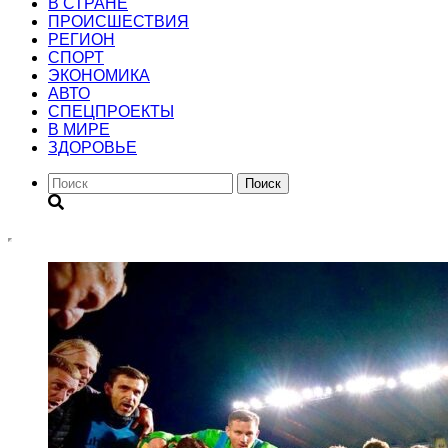
В СТРАНЕ
ПРОИСШЕСТВИЯ
РЕГИОН
CПОРТ
ЭКОНОМИКА
АВТО
СПЕЦПРОЕКТЫ
В МИРЕ
ЗДОРОВЬЕ
Поиск