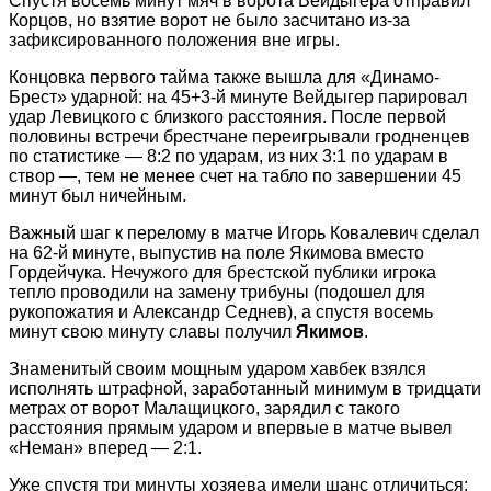
Спустя восемь минут мяч в ворота Вейдыгера отправил
Корцов, но взятие ворот не было засчитано из-за
зафиксированного положения вне игры.
Концовка первого тайма также вышла для «Динамо-
Брест» ударной: на 45+3-й минуте Вейдыгер парировал
удар Левицкого с близкого расстояния. После первой
половины встречи брестчане переигрывали гродненцев
по статистике — 8:2 по ударам, из них 3:1 по ударам в
створ —, тем не менее счет на табло по завершении 45
минут был ничейным.
Важный шаг к перелому в матче Игорь Ковалевич сделал
на 62-й минуте, выпустив на поле Якимова вместо
Гордейчука. Нечужого для брестской публики игрока
тепло проводили на замену трибуны (подошел для
рукопожатия и Александр Седнев), а спустя восемь
минут свою минуту славы получил
Якимов
.
Знаменитый своим мощным ударом хавбек взялся
исполнять штрафной, заработанный минимум в тридцати
метрах от ворот Малащицкого, зарядил с такого
расстояния прямым ударом и впервые в матче вывел
«Неман» вперед — 2:1.
Уже спустя три минуты хозяева имели шанс отличиться: