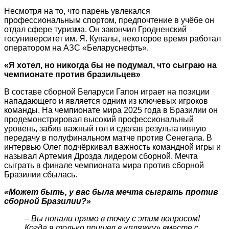
Несмотря на то, что парень увлекался
профессиональным спортом, предпочтение в учёбе он
отдал сфере туризма. Он закончил Гродненский
госуниверситет им. Я. Купалы, некоторое время работал
оператором на АЗС «Беларуснефть».
«Я хотел, но никогда бы не подумал, что сыграю на
чемпионате против бразильцев»
В составе сборной Беларуси Гапон играет на позиции
нападающего и является одним из ключевых игроков
команды. На чемпионате мира 2025 года в Бразилии он
продемонстрировал высокий профессиональный
уровень, забив важный гол и сделав результативную
передачу в полуфинальном матче против Сенегала. В
интервью Олег подчёркивал важность командной игры и
называл Артемия Дрозда лидером сборной. Мечта
сыграть в финале чемпионата мира против сборной
Бразилии сбылась.
«Может быть, у вас была мечта сыграть против
сборной Бразилии?»
– Вы попали прямо в точку с этим вопросом!
Когда я только пришел в «пляжку» вместе с