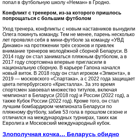
попал в футбольную школу «Неман» в Гродно.
Конфликт с тренером, из-за которого пришлось
попрощаться с большим футболом
Уход тренера, конфликты с новым наставников вынудили
Олега покинуть команду. Тем не менее, парень несколько
лет проявлял себя в мини-футболе за команду «УВД
Динамо» на протяжении трёх сезонов и привлек
внимание тренеров молодёжной сборной Беларуси. В
2014 году он стал заниматься пляжным футболом, а в
2017 году спортсмена впервые пригласили в
национальную сборную. В карьере Гапона начался
новый виток. В 2018 году он стал игроком «Элмонта», в
2019 — московского «Спартака», а с 2022 года защищает
цвета петербургского «Кристалла». За это время
спортсмен завоевал множество титулов, включая
чемпионат в Беларуси (2018 год) и России (2022 год), а
также Кубок России (2022 год). Кроме того, он стал
лучшим бомбардиром чемпионата Беларуси по
пляжному футболу, забив 53 гола в прошлом сезоне и
отличился на международных турнирах, таких как
Евролига и Московский международный кубок.
Злополучная кочка… Беларусь обидно