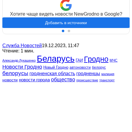
Хотите чаще видеть новости NewGrodno в Google?
Добавить в источники
Служба Новостей
19.12.2023, 11:47
Чтение: 1 мин.
Беларусь
Гродно
ГАИ
МЧС
Александр Лукашенко
Новости Гродно
Новый Гродно
автоновости
белорус
белорусы
гродненская область
гродненцы
милиция
общество
новости
новости города
происшествие
транспорт