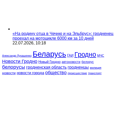
«На родину отца в Чечню и на Эльбрус»: гродненец
проехал на мотоцикле 6000 км за 10 дней
22.07.2026, 10:18
Беларусь
Гродно
ГАИ
МЧС
Александр Лукашенко
Новости Гродно
Новый Гродно
автоновости
белорус
белорусы
гродненская область
гродненцы
милиция
общество
новости
новости города
происшествие
транспорт