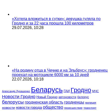
«Хотела вложиться в сутки»: девушка гуляла по
Гродно и за 22 часа прошла 100 километров
29.07.2026, 10:28
«На родину отца в Чечню и на Эльбрус»: гродненец
проехал на мотоцикле 6000 км за 10 дней
22.07.2026, 10:18
Беларусь
Гродно
ГАИ
МЧС
Александр Лукашенко
Новости Гродно
Новый Гродно
автоновости
белорус
белорусы
гродненская область
гродненцы
милиция
общество
новости
новости города
происшествие
транспорт