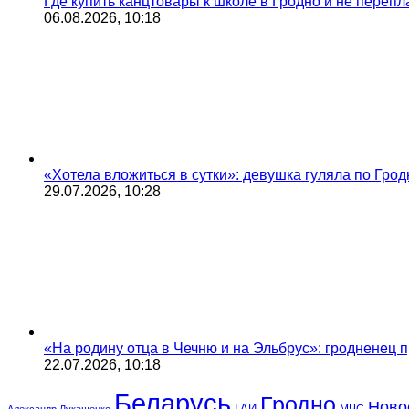
Где купить канцтовары к школе в Гродно и не переп
06.08.2026, 10:18
«Хотела вложиться в сутки»: девушка гуляла по Грод
29.07.2026, 10:28
«На родину отца в Чечню и на Эльбрус»: гродненец п
22.07.2026, 10:18
Беларусь
Гродно
Ново
ГАИ
МЧС
Александр Лукашенко