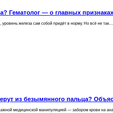
еза? Гематолог — о главных признака
и, уровень железа сам собой придёт в норму. Но всё не так…
берут из безымянного пальца? Объя
о важной медицинской манипуляцией — забором крови на ан