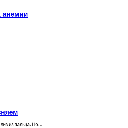
х анемии
сняем
ализ из пальца. Но…