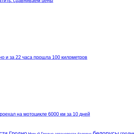
латить: сравниваем цены
но и за 22 часа прошла 100 километров
роехал на мотоцикле 6000 км за 10 дней
сти Гродно
белорусы
гродн
Новый Гродно
автоновости
белорус