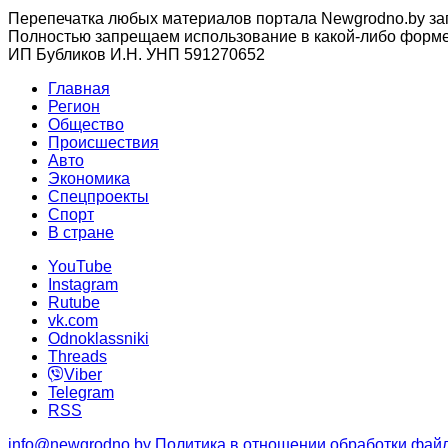
Перепечатка любых материалов портала Newgrodno.by за
Полностью запрещаем использование в какой-либо форме 
ИП Бубликов И.Н. УНП 591270652
Главная
Регион
Общество
Происшествия
Авто
Экономика
Спецпроекты
Cпорт
В стране
YouTube
Instagram
Rutube
vk.com
Odnoklassniki
Threads
Viber
Telegram
RSS
info@newgrodno.by
Политика в отношении обработки файл