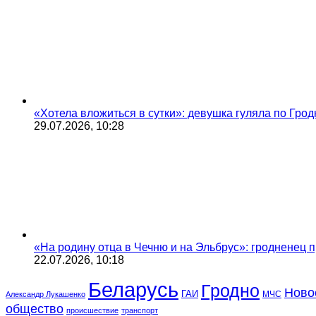
«Хотела вложиться в сутки»: девушка гуляла по Грод
29.07.2026, 10:28
«На родину отца в Чечню и на Эльбрус»: гродненец п
22.07.2026, 10:18
Беларусь
Гродно
Ново
ГАИ
МЧС
Александр Лукашенко
общество
происшествие
транспорт