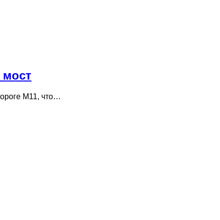
 мост
дороге М11, что…