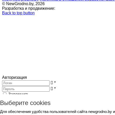
© NewGrodno.by, 2026
Разработка и продвижение:
Back to top button
Авторизация
*
*
Запомнить
Вход
Потеряли пароль ?
Выберите cookies
Авторизация
Генерация пароля
Для обеспечения удобства пользователей сайта newgrodno.by 