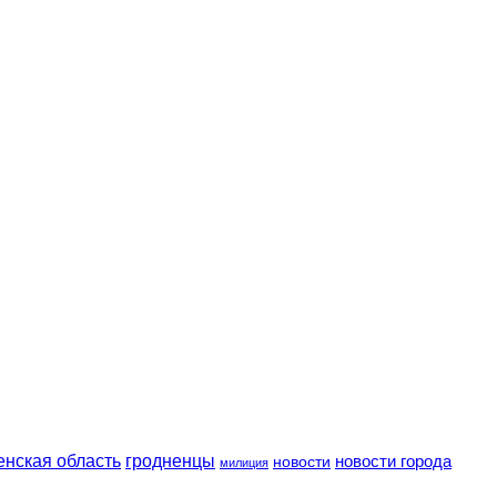
енская область
гродненцы
новости
новости города
милиция