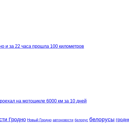
но и за 22 часа прошла 100 километров
роехал на мотоцикле 6000 км за 10 дней
сти Гродно
белорусы
гродн
Новый Гродно
автоновости
белорус