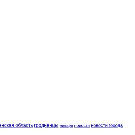
енская область
гродненцы
новости
новости города
милиция