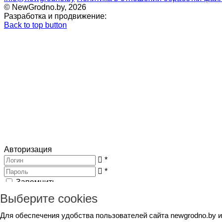
© NewGrodno.by, 2026
Разработка и продвижение:
Back to top button
Авторизация
*
*
Запомнить
Вход
Потеряли пароль ?
Выберите cookies
Авторизация
Генерация пароля
Для обеспечения удобства пользователей сайта newgrodno.by 