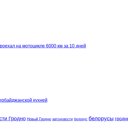
роехал на мотоцикле 6000 км за 10 дней
зербайджанской кухней
сти Гродно
белорусы
гродн
Новый Гродно
автоновости
белорус