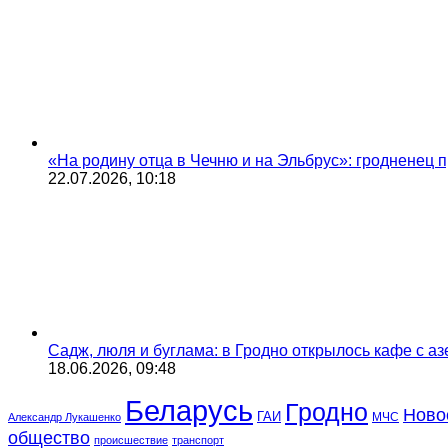
«На родину отца в Чечню и на Эльбрус»: гродненец п
22.07.2026, 10:18
Садж, люля и буглама: в Гродно открылось кафе с а
18.06.2026, 09:48
Беларусь
Гродно
Ново
ГАИ
МЧС
Александр Лукашенко
общество
происшествие
транспорт