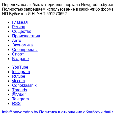
Перепечатка любых материалов портала Newgrodno.by за
Полностью запрещаем использование в какой-либо форме 
ИП Бубликов И.Н. УНП 591270652
Главная
Регион
Общество
Происшествия
Авто
Экономика
Спецпроекты
Cпорт
В стране
YouTube
Instagram
Rutube
vk.com
Odnoklassniki
Threads
Viber
Telegram
RSS
info@newgrodno.by
Политика в отношении обработки файл