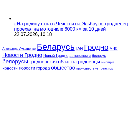
«На родину отца в Чечню и на Эльбрус»: гродненец
проехал на мотоцикле 6000 км за 10 дней
22.07.2026, 10:18
Беларусь
Гродно
ГАИ
МЧС
Александр Лукашенко
Новости Гродно
Новый Гродно
автоновости
белорус
белорусы
гродненская область
гродненцы
милиция
общество
новости
новости города
происшествие
транспорт