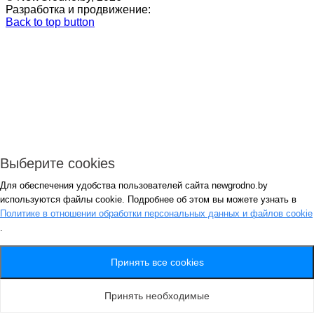
Разработка и продвижение:
Back to top button
Выберите cookies
Для обеспечения удобства пользователей сайта newgrodno.by
Авторизация
используются файлы cookie. Подробнее об этом вы можете узнать в
*
Политике в отношении обработки персональных данных и файлов cookie
.
*
Запомнить
Вход
Потеряли пароль ?
Принять все cookies
Авторизация
Генерация пароля
Принять необходимые
Получить новый пароль