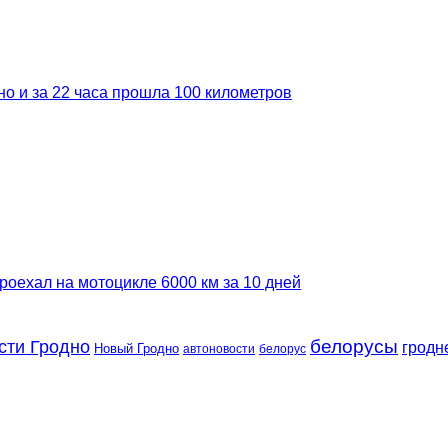
но и за 22 часа прошла 100 километров
роехал на мотоцикле 6000 км за 10 дней
сти Гродно
белорусы
гродн
Новый Гродно
автоновости
белорус