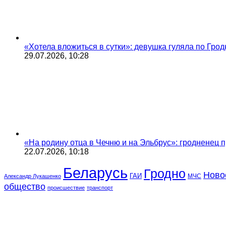
«Хотела вложиться в сутки»: девушка гуляла по Грод
29.07.2026, 10:28
«На родину отца в Чечню и на Эльбрус»: гродненец п
22.07.2026, 10:18
Беларусь
Гродно
Ново
ГАИ
МЧС
Александр Лукашенко
общество
происшествие
транспорт