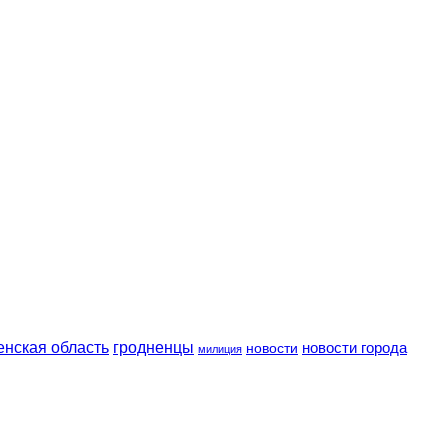
енская область
гродненцы
новости
новости города
милиция