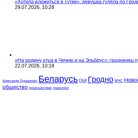
«Хотела вложиться в сутки»: девушка гуляла по Грод
29.07.2026, 10:28
«На родину отца в Чечню и на Эльбрус»: гродненец п
22.07.2026, 10:18
Беларусь
Гродно
Ново
ГАИ
МЧС
Александр Лукашенко
общество
происшествие
транспорт