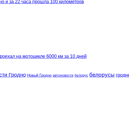
но и за 22 часа прошла 100 километров
роехал на мотоцикле 6000 км за 10 дней
сти Гродно
белорусы
гродн
Новый Гродно
автоновости
белорус