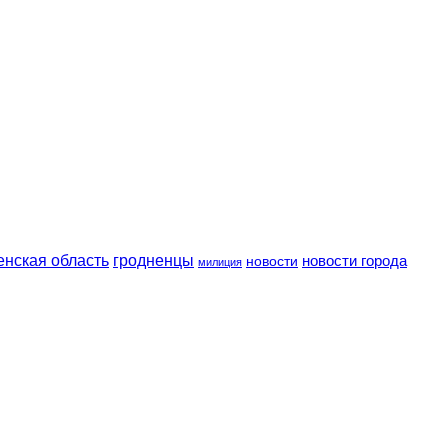
енская область
гродненцы
новости
новости города
милиция