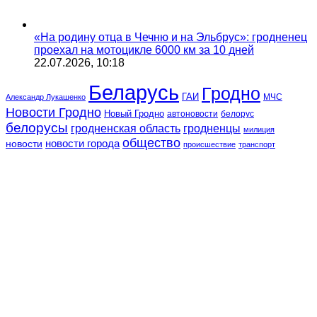
«На родину отца в Чечню и на Эльбрус»: гродненец
проехал на мотоцикле 6000 км за 10 дней
22.07.2026, 10:18
Беларусь
Гродно
ГАИ
МЧС
Александр Лукашенко
Новости Гродно
Новый Гродно
автоновости
белорус
белорусы
гродненская область
гродненцы
милиция
общество
новости
новости города
происшествие
транспорт