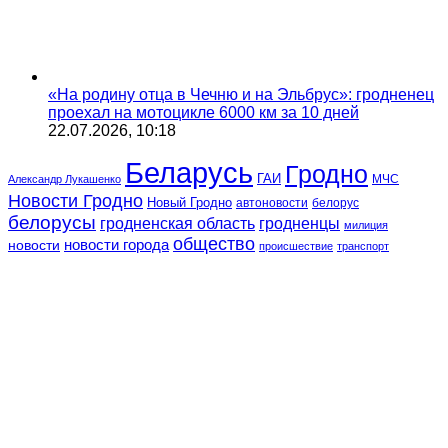
«На родину отца в Чечню и на Эльбрус»: гродненец
проехал на мотоцикле 6000 км за 10 дней
22.07.2026, 10:18
Беларусь
Гродно
ГАИ
МЧС
Александр Лукашенко
Новости Гродно
Новый Гродно
автоновости
белорус
белорусы
гродненская область
гродненцы
милиция
общество
новости
новости города
происшествие
транспорт