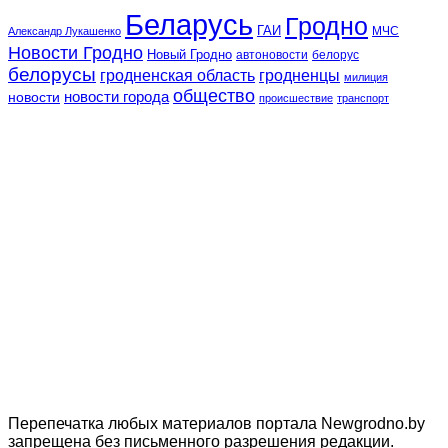
Беларусь
Гродно
ГАИ
МЧС
Александр Лукашенко
Новости Гродно
Новый Гродно
автоновости
белорус
белорусы
гродненская область
гродненцы
милиция
общество
новости
новости города
происшествие
транспорт
Перепечатка любых материалов портала Newgrodno.by
запрещена без письменного разрешения редакции.