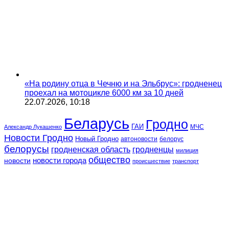
«На родину отца в Чечню и на Эльбрус»: гродненец
проехал на мотоцикле 6000 км за 10 дней
22.07.2026, 10:18
Беларусь
Гродно
ГАИ
МЧС
Александр Лукашенко
Новости Гродно
Новый Гродно
автоновости
белорус
белорусы
гродненская область
гродненцы
милиция
общество
новости
новости города
происшествие
транспорт