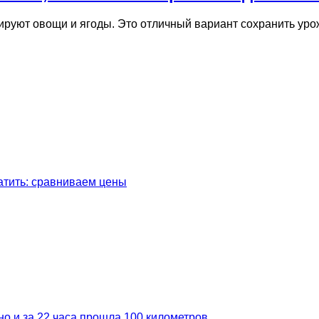
ируют овощи и ягоды. Это отличный вариант сохранить уро
латить: сравниваем цены
но и за 22 часа прошла 100 километров