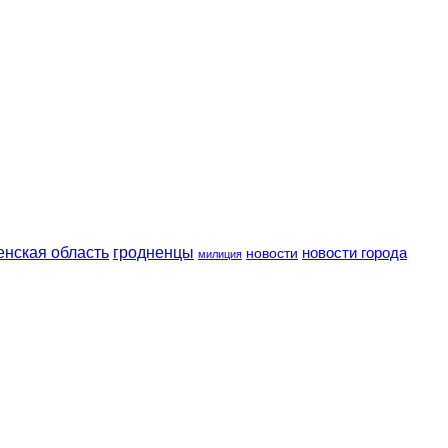
енская область
гродненцы
новости
новости города
милиция