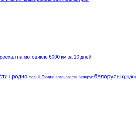
роехал на мотоцикле 6000 км за 10 дней
сти Гродно
белорусы
гродн
Новый Гродно
автоновости
белорус