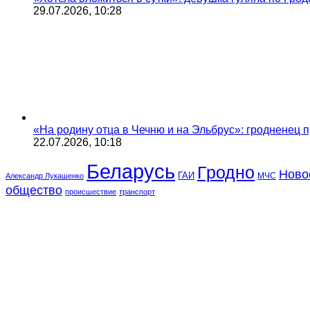
29.07.2026, 10:28
«На родину отца в Чечню и на Эльбрус»: гродненец п
22.07.2026, 10:18
Беларусь
Гродно
Ново
ГАИ
МЧС
Александр Лукашенко
общество
происшествие
транспорт