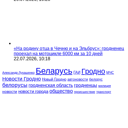
«На родину отца в Чечню и на Эльбрус»: гродненец
проехал на мотоцикле 6000 км за 10 дней
22.07.2026, 10:18
Беларусь
Гродно
ГАИ
МЧС
Александр Лукашенко
Новости Гродно
Новый Гродно
автоновости
белорус
белорусы
гродненская область
гродненцы
милиция
общество
новости
новости города
происшествие
транспорт