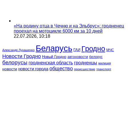
«На родину отца в Чечню и на Эльбрус»: гродненец
проехал на мотоцикле 6000 км за 10 дней
22.07.2026, 10:18
Беларусь
Гродно
ГАИ
МЧС
Александр Лукашенко
Новости Гродно
Новый Гродно
автоновости
белорус
белорусы
гродненская область
гродненцы
милиция
общество
новости
новости города
происшествие
транспорт