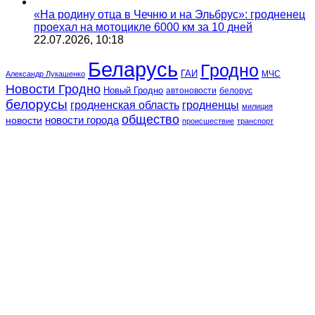
«На родину отца в Чечню и на Эльбрус»: гродненец
проехал на мотоцикле 6000 км за 10 дней
22.07.2026, 10:18
Беларусь
Гродно
ГАИ
МЧС
Александр Лукашенко
Новости Гродно
Новый Гродно
автоновости
белорус
белорусы
гродненская область
гродненцы
милиция
общество
новости
новости города
происшествие
транспорт