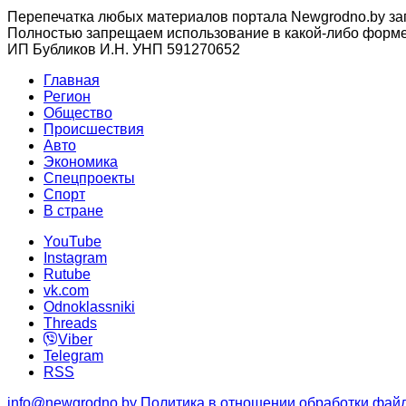
Перепечатка любых материалов портала Newgrodno.by за
Полностью запрещаем использование в какой-либо форме 
ИП Бубликов И.Н. УНП 591270652
Главная
Регион
Общество
Происшествия
Авто
Экономика
Спецпроекты
Cпорт
В стране
YouTube
Instagram
Rutube
vk.com
Odnoklassniki
Threads
Viber
Telegram
RSS
info@newgrodno.by
Политика в отношении обработки файл