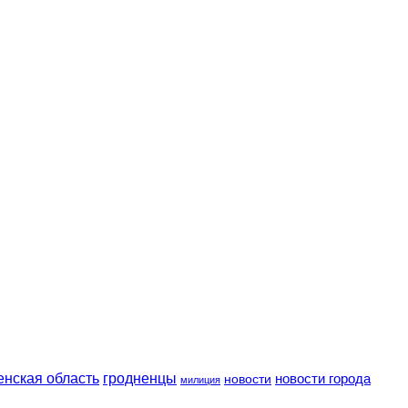
енская область
гродненцы
новости
новости города
милиция