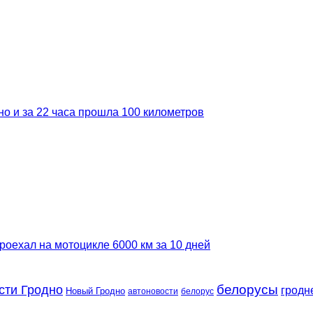
но и за 22 часа прошла 100 километров
роехал на мотоцикле 6000 км за 10 дней
сти Гродно
белорусы
гродн
Новый Гродно
автоновости
белорус