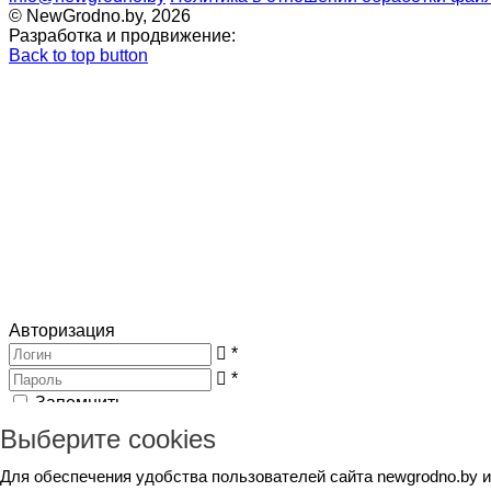
© NewGrodno.by, 2026
Разработка и продвижение:
Back to top button
Авторизация
*
*
Запомнить
Вход
Потеряли пароль ?
Выберите cookies
Авторизация
Генерация пароля
Для обеспечения удобства пользователей сайта newgrodno.by 