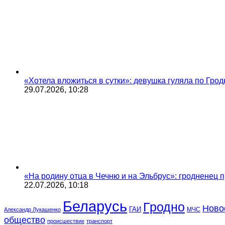
«Хотела вложиться в сутки»: девушка гуляла по Грод
29.07.2026, 10:28
«На родину отца в Чечню и на Эльбрус»: гродненец п
22.07.2026, 10:18
Беларусь
Гродно
Ново
ГАИ
МЧС
Александр Лукашенко
общество
происшествие
транспорт