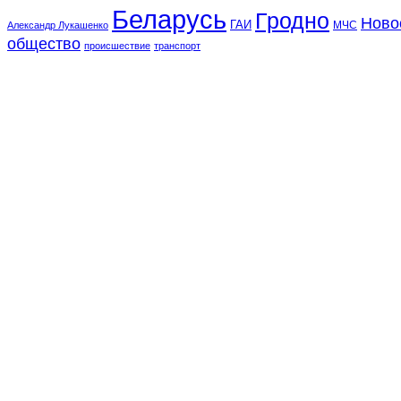
Беларусь
Гродно
Ново
ГАИ
МЧС
Александр Лукашенко
общество
происшествие
транспорт