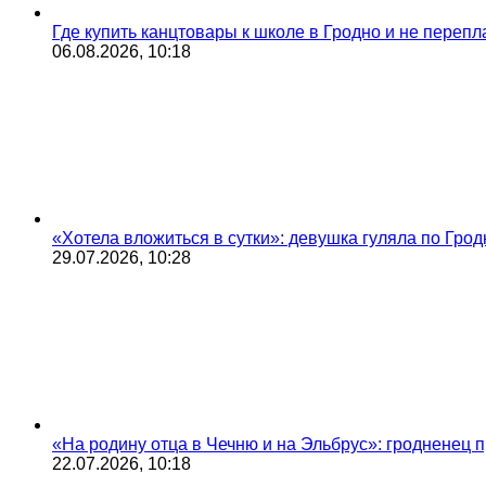
Где купить канцтовары к школе в Гродно и не переп
06.08.2026, 10:18
«Хотела вложиться в сутки»: девушка гуляла по Грод
29.07.2026, 10:28
«На родину отца в Чечню и на Эльбрус»: гродненец п
22.07.2026, 10:18