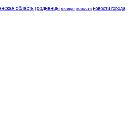
енская область
гродненцы
новости
новости города
милиция