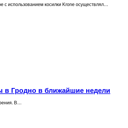
оре с использованием косилки Krone осуществлял…
вы в Гродно в ближайшие недели
зрения. В…