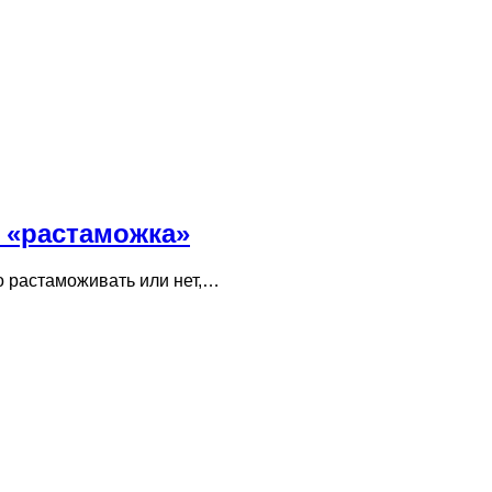
ь «растаможка»
го растаможивать или нет,…