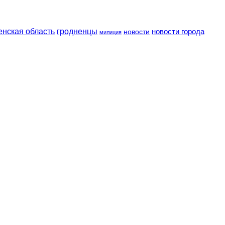
енская область
гродненцы
новости
новости города
милиция