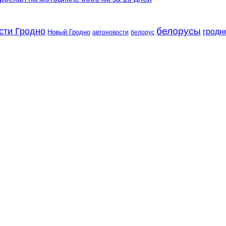
сти Гродно
белорусы
гродн
Новый Гродно
автоновости
белорус