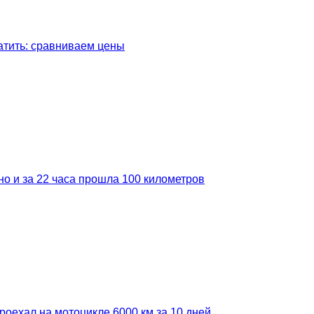
латить: сравниваем цены
но и за 22 часа прошла 100 километров
роехал на мотоцикле 6000 км за 10 дней