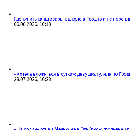
Где купить канцтовары к школе в Гродно и не переп
06.08.2026, 10:18
«Хотела вложиться в сутки»: девушка гуляла по Грод
29.07.2026, 10:28
«На родину отца в Чечню и на Эльбрус»: гродненец п