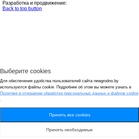
Разработка и продвижение:
Back to top button
Выберите cookies
Для обеспечения удобства пользователей сайта newgrodno.by
Авторизация
используются файлы cookie. Подробнее об этом вы можете узнать в
*
Политике в отношении обработки персональных данных и файлов cookie
.
*
Запомнить
Вход
Потеряли пароль ?
Принять все cookies
Авторизация
Генерация пароля
Принять необходимые
Получить новый пароль