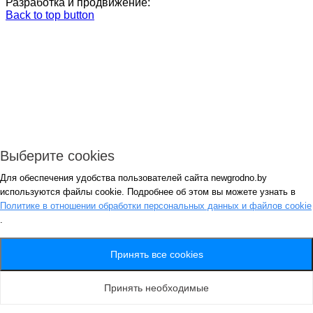
Разработка и продвижение:
Back to top button
Выберите cookies
Для обеспечения удобства пользователей сайта newgrodno.by
Авторизация
используются файлы cookie. Подробнее об этом вы можете узнать в
*
Политике в отношении обработки персональных данных и файлов cookie
.
*
Запомнить
Вход
Потеряли пароль ?
Принять все cookies
Авторизация
Генерация пароля
Принять необходимые
Получить новый пароль