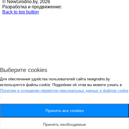
© NewGrodno.by, 2026
Разработка и продвижение:
Back to top button
Выберите cookies
Для обеспечения удобства пользователей сайта newgrodno.by
Авторизация
используются файлы cookie. Подробнее об этом вы можете узнать в
*
Политике в отношении обработки персональных данных и файлов cookie
.
*
Запомнить
Вход
Потеряли пароль ?
Принять все cookies
Авторизация
Генерация пароля
Принять необходимые