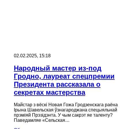
02.02.2025, 15:18
Народный мастер из-под
Гродно, лауреат спецпремии
Президента рассказала о
секретах мастерства
Майстар з вёскi Новая Гожа Гродзенскага раёна
Iрына Шавельская ўзнагароджана спецыяльнай
прэмiяй Прэзiдэнта. У чым сакрэт яе таленту?
Паведамляе «Сельская…