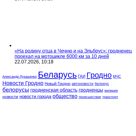
«На родину отца в Чечню и на Эльбрус»: гродненец
проехал на мотоцикле 6000 км за 10 дней
22.07.2026, 10:18
Беларусь
Гродно
ГАИ
МЧС
Александр Лукашенко
Новости Гродно
Новый Гродно
автоновости
белорус
белорусы
гродненская область
гродненцы
милиция
общество
новости
новости города
происшествие
транспорт