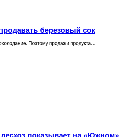
 продавать березовый сок
 похолодание. Поэтому продажи продукта…
й лесхоз показывает на «Южном»