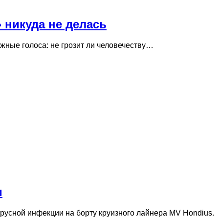
 никуда не делась
жные голоса: не грозит ли человечеству…
и
русной инфекции на борту круизного лайнера MV Hondius.