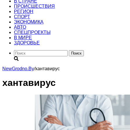
В СТРАНЕ
ПРОИСШЕСТВИЯ
РЕГИОН
CПОРТ
ЭКОНОМИКА
АВТО
СПЕЦПРОЕКТЫ
В МИРЕ
ЗДОРОВЬЕ
Поиск
NewGrodno.By
/
хантавирус
хантавирус