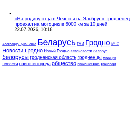
«На родину отца в Чечню и на Эльбрус»: гродненец
проехал на мотоцикле 6000 км за 10 дней
22.07.2026, 10:18
Беларусь
Гродно
ГАИ
МЧС
Александр Лукашенко
Новости Гродно
Новый Гродно
автоновости
белорус
белорусы
гродненская область
гродненцы
милиция
общество
новости
новости города
происшествие
транспорт