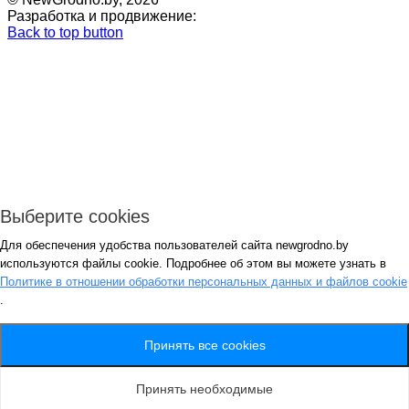
Разработка и продвижение:
Back to top button
Выберите cookies
Для обеспечения удобства пользователей сайта newgrodno.by
Авторизация
используются файлы cookie. Подробнее об этом вы можете узнать в
*
Политике в отношении обработки персональных данных и файлов cookie
.
*
Запомнить
Вход
Потеряли пароль ?
Принять все cookies
Авторизация
Генерация пароля
Принять необходимые