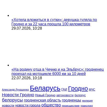
«Хотела вложиться в сутки»: девушка гуляла по
Гродно и за 22 часа прошла 100 километров
29.07.2026, 10:28
«На родину отца в Чечню и на Эльбрус»: гродненец
проехал на мотоцикле 6000 км за 10 дней
22.07.2026, 10:18
Беларусь
Гродно
ГАИ
МЧС
Александр Лукашенко
Новости Гродно
Новый Гродно
автоновости
белорус
белорусы
гродненская область
гродненцы
милиция
общество
новости
новости города
происшествие
транспорт