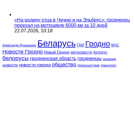
«На родину отца в Чечню и на Эльбрус»: гродненец
проехал на мотоцикле 6000 км за 10 дней
22.07.2026, 10:18
Беларусь
Гродно
ГАИ
МЧС
Александр Лукашенко
Новости Гродно
Новый Гродно
автоновости
белорус
белорусы
гродненская область
гродненцы
милиция
общество
новости
новости города
происшествие
транспорт