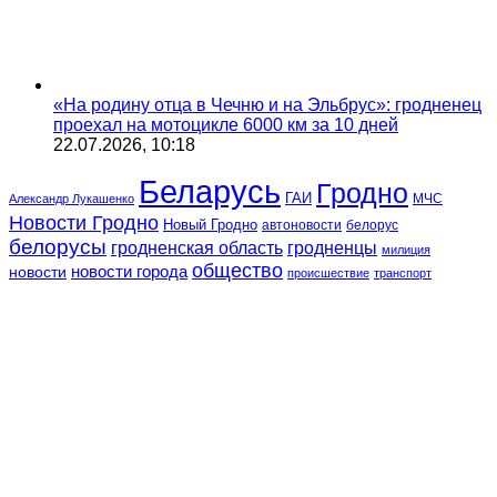
«На родину отца в Чечню и на Эльбрус»: гродненец
проехал на мотоцикле 6000 км за 10 дней
22.07.2026, 10:18
Беларусь
Гродно
ГАИ
МЧС
Александр Лукашенко
Новости Гродно
Новый Гродно
автоновости
белорус
белорусы
гродненская область
гродненцы
милиция
общество
новости
новости города
происшествие
транспорт