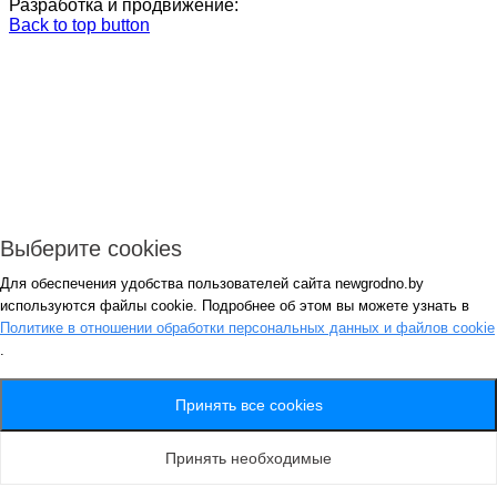
Разработка и продвижение:
Back to top button
Выберите cookies
Для обеспечения удобства пользователей сайта newgrodno.by
Авторизация
используются файлы cookie. Подробнее об этом вы можете узнать в
*
Политике в отношении обработки персональных данных и файлов cookie
.
*
Запомнить
Вход
Потеряли пароль ?
Принять все cookies
Авторизация
Генерация пароля
Принять необходимые
Получить новый пароль