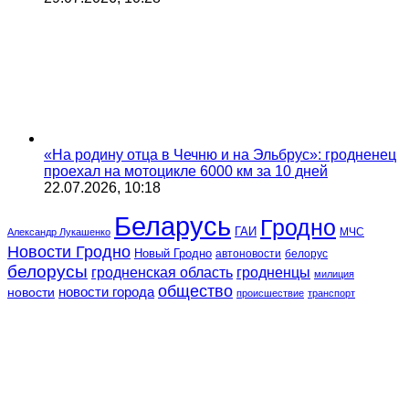
«На родину отца в Чечню и на Эльбрус»: гродненец
проехал на мотоцикле 6000 км за 10 дней
22.07.2026, 10:18
Беларусь
Гродно
ГАИ
МЧС
Александр Лукашенко
Новости Гродно
Новый Гродно
автоновости
белорус
белорусы
гродненская область
гродненцы
милиция
общество
новости
новости города
происшествие
транспорт