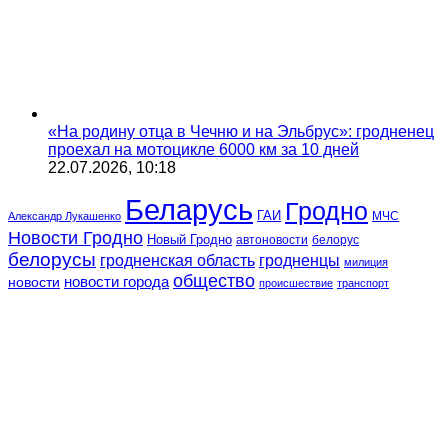
«На родину отца в Чечню и на Эльбрус»: гродненец
проехал на мотоцикле 6000 км за 10 дней
22.07.2026, 10:18
Беларусь
Гродно
ГАИ
МЧС
Александр Лукашенко
Новости Гродно
Новый Гродно
автоновости
белорус
белорусы
гродненская область
гродненцы
милиция
общество
новости
новости города
происшествие
транспорт