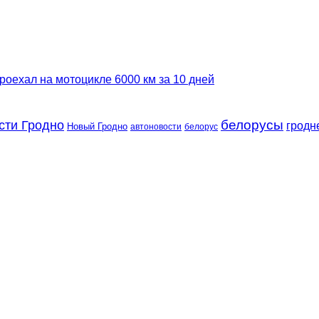
роехал на мотоцикле 6000 км за 10 дней
сти Гродно
белорусы
гродн
Новый Гродно
автоновости
белорус