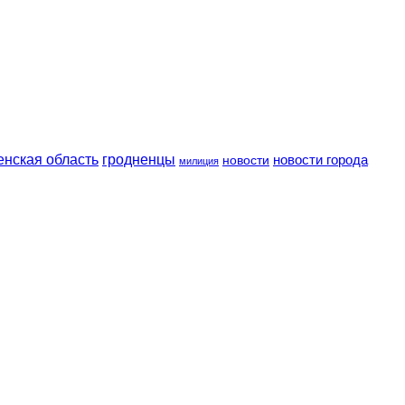
енская область
гродненцы
новости
новости города
милиция