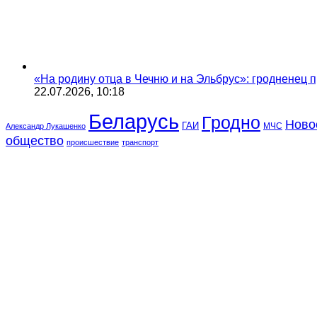
«На родину отца в Чечню и на Эльбрус»: гродненец п
22.07.2026, 10:18
Беларусь
Гродно
Ново
ГАИ
МЧС
Александр Лукашенко
общество
происшествие
транспорт