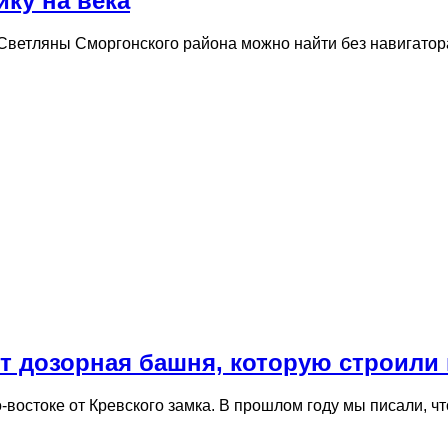
ику на века
 Светляны Сморгонского района можно найти без навигато
ит дозорная башня, которую строили 
-востоке от Кревского замка. В прошлом году мы писали, ч