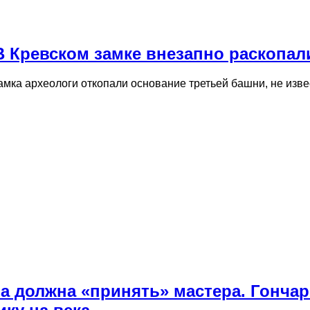
 В Кревском замке внезапно раскопа
амка археологи откопали основание третьей башни, не изв
на должна «принять» мастера. Гонча