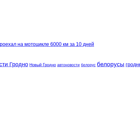
роехал на мотоцикле 6000 км за 10 дней
сти Гродно
белорусы
гродн
Новый Гродно
автоновости
белорус