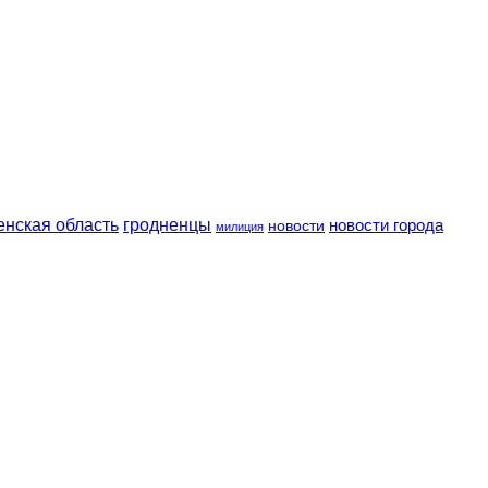
енская область
гродненцы
новости
новости города
милиция