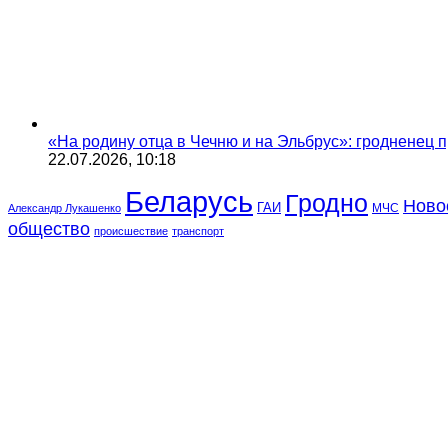
«На родину отца в Чечню и на Эльбрус»: гродненец п
22.07.2026, 10:18
Беларусь
Гродно
Ново
ГАИ
МЧС
Александр Лукашенко
общество
происшествие
транспорт