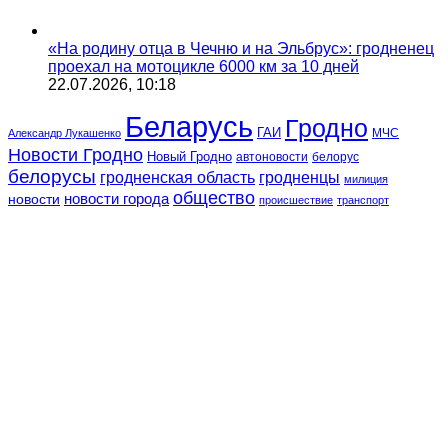
«На родину отца в Чечню и на Эльбрус»: гродненец
проехал на мотоцикле 6000 км за 10 дней
22.07.2026, 10:18
Беларусь
Гродно
ГАИ
МЧС
Александр Лукашенко
Новости Гродно
Новый Гродно
автоновости
белорус
белорусы
гродненская область
гродненцы
милиция
общество
новости
новости города
происшествие
транспорт