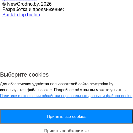
© NewGrodno.by, 2026
Разработка и продвижение:
Back to top button
Выберите cookies
Для обеспечения удобства пользователей сайта newgrodno.by
Авторизация
используются файлы cookie. Подробнее об этом вы можете узнать в
*
Политике в отношении обработки персональных данных и файлов cookie
.
*
Запомнить
Вход
Потеряли пароль ?
Принять все cookies
Авторизация
Генерация пароля
Принять необходимые