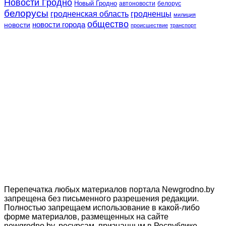
Новости Гродно
Новый Гродно
автоновости
белорус
белорусы
гродненская область
гродненцы
милиция
общество
новости
новости города
происшествие
транспорт
Перепечатка любых материалов портала Newgrodno.by
запрещена без письменного разрешения редакции.
Полностью запрещаем использование в какой-либо
форме материалов, размещенных на сайте
newgrodno.by, ресурсам, признанным в Республике