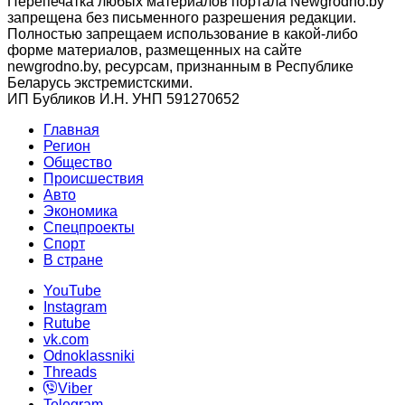
Перепечатка любых материалов портала Newgrodno.by
запрещена без письменного разрешения редакции.
Полностью запрещаем использование в какой-либо
форме материалов, размещенных на сайте
newgrodno.by, ресурсам, признанным в Республике
Беларусь экстремистскими.
ИП Бубликов И.Н. УНП 591270652
Главная
Регион
Общество
Происшествия
Авто
Экономика
Спецпроекты
Cпорт
В стране
YouTube
Instagram
Rutube
vk.com
Odnoklassniki
Threads
Viber
Telegram