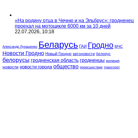
«На родину отца в Чечню и на Эльбрус»: гродненец
проехал на мотоцикле 6000 км за 10 дней
22.07.2026, 10:18
Беларусь
Гродно
ГАИ
МЧС
Александр Лукашенко
Новости Гродно
Новый Гродно
автоновости
белорус
белорусы
гродненская область
гродненцы
милиция
общество
новости
новости города
происшествие
транспорт