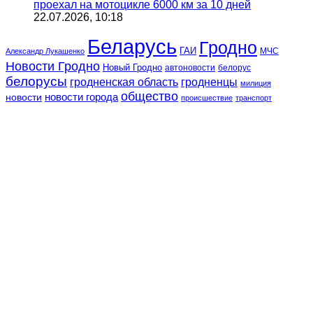
проехал на мотоцикле 6000 км за 10 дней
22.07.2026, 10:18
Беларусь
Гродно
ГАИ
МЧС
Александр Лукашенко
Новости Гродно
Новый Гродно
автоновости
белорус
белорусы
гродненская область
гродненцы
милиция
общество
новости
новости города
происшествие
транспорт