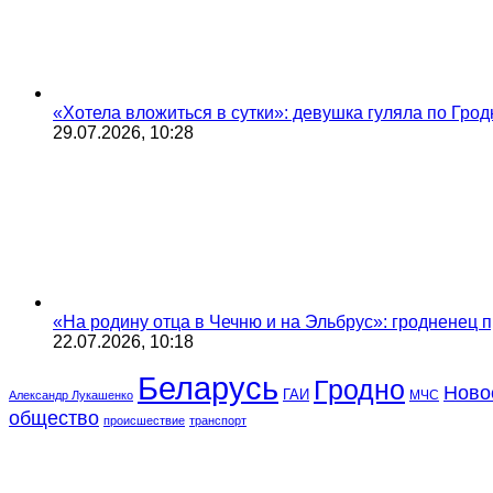
«Хотела вложиться в сутки»: девушка гуляла по Грод
29.07.2026, 10:28
«На родину отца в Чечню и на Эльбрус»: гродненец п
22.07.2026, 10:18
Беларусь
Гродно
Ново
ГАИ
МЧС
Александр Лукашенко
общество
происшествие
транспорт