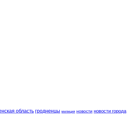
енская область
гродненцы
новости
новости города
милиция