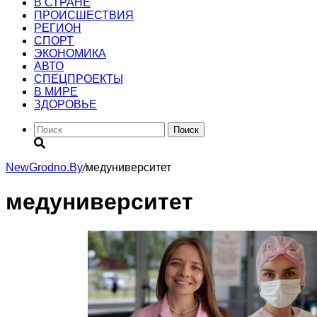
В СТРАНЕ
ПРОИСШЕСТВИЯ
РЕГИОН
CПОРТ
ЭКОНОМИКА
АВТО
СПЕЦПРОЕКТЫ
В МИРЕ
ЗДОРОВЬЕ
Поиск
NewGrodno.By
/
медуниверситет
медуниверситет