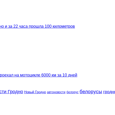
но и за 22 часа прошла 100 километров
роехал на мотоцикле 6000 км за 10 дней
сти Гродно
белорусы
гродн
Новый Гродно
автоновости
белорус