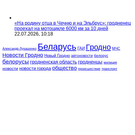
«На родину отца в Чечню и на Эльбрус»: гродненец
проехал на мотоцикле 6000 км за 10 дней
22.07.2026, 10:18
Беларусь
Гродно
ГАИ
МЧС
Александр Лукашенко
Новости Гродно
Новый Гродно
автоновости
белорус
белорусы
гродненская область
гродненцы
милиция
общество
новости
новости города
происшествие
транспорт