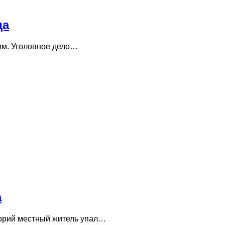
да
 мм. Уголовное дело…
а
ворий местный житель упал…