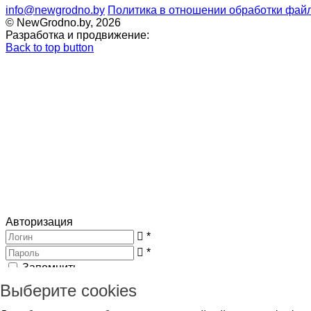
info@newgrodno.by
Политика в отношении обработки файл
© NewGrodno.by, 2026
Разработка и продвижение:
Back to top button
Авторизация
*
*
Запомнить
Вход
Потеряли пароль ?
Выберите cookies
Авторизация
Генерация пароля