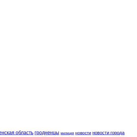
енская область
гродненцы
новости
новости города
милиция