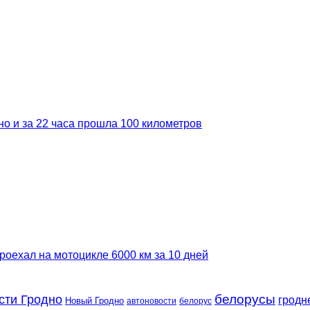
но и за 22 часа прошла 100 километров
роехал на мотоцикле 6000 км за 10 дней
сти Гродно
белорусы
гродн
Новый Гродно
автоновости
белорус